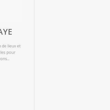
AYE
 de lieux et
bles pour
ons...