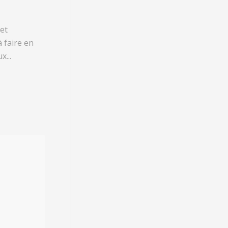
et
à faire en
x...