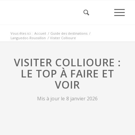
Vous êtes ici :
Accueil
/
Guide des destinations
/
Languedoc-Roussillon
/
Visiter Collioure
VISITER COLLIOURE :
LE TOP À FAIRE ET
VOIR
Mis à jour le
8 janvier 2026