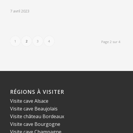
7 avril 2023
1
2
3
4
Page 2 sur 4
RÉGIONS À VISITER
Visite cave Alsace
Visite cave Beaujolais
Visite château Bordeaux
Visite cave Bourgogne
Visite cave Champagne