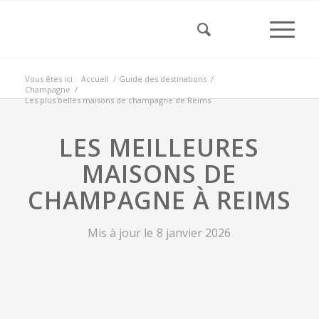
Vous êtes ici :
Accueil
/
Guide des destinations
/
Champagne
/
Les plus belles maisons de champagne de Reims
LES MEILLEURES
MAISONS DE
CHAMPAGNE À REIMS
Mis à jour le
8 janvier 2026