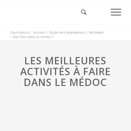
Vous êtes ici :
Accueil
/
Guide des destinations
/
Bordelais
/
Que faire dans le médoc ?
LES MEILLEURES
ACTIVITÉS À FAIRE
DANS LE MÉDOC