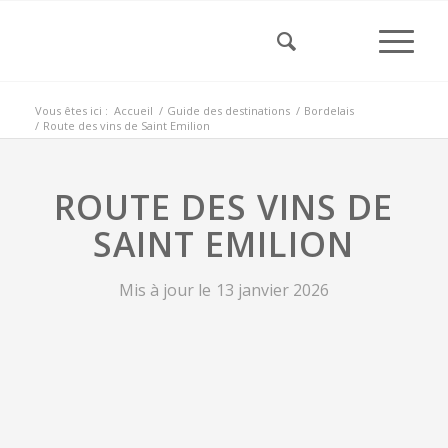
Vous êtes ici :
Accueil
/
Guide des destinations
/
Bordelais
/
Route des vins de Saint Emilion
ROUTE DES VINS DE
SAINT EMILION
Mis à jour le
13 janvier 2026