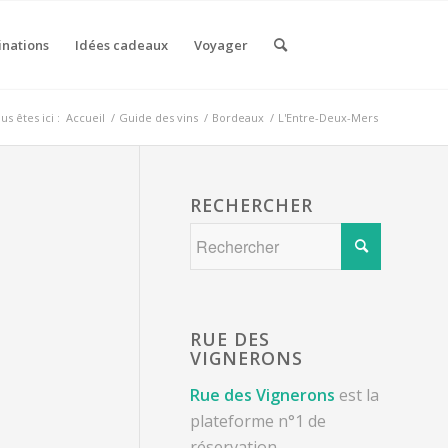
inations
Idées cadeaux
Voyager
us êtes ici :
Accueil
/
Guide des vins
/
Bordeaux
/
L'Entre-Deux-Mers
RECHERCHER
RUE DES
VIGNERONS
Rue des Vignerons
est la
plateforme n°1 de
réservation