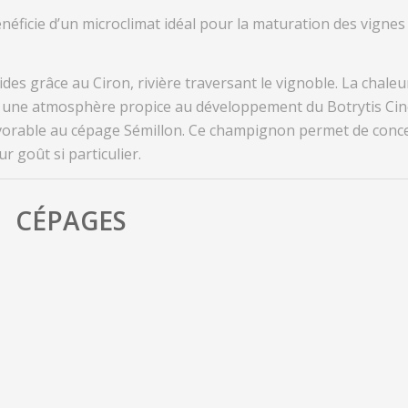
énéficie d’un microclimat idéal pour la maturation des vigne
ide
s
grâce au Ciron,
rivière
traversant le vignoble. La chaleu
une atmosphère propice au développement du Botrytis Cin
avorable au cépage Sémillon. Ce champignon permet de conce
ur goût si particulier.
CÉPAGES