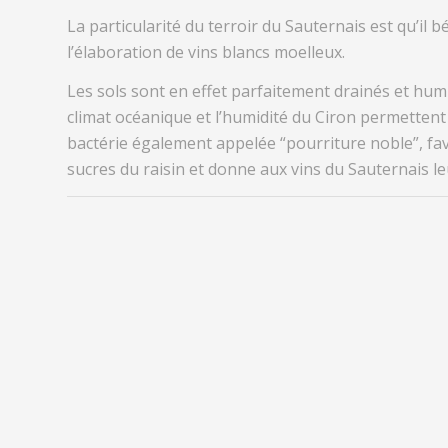
La particularité du terroir du
Sauternais
est qu’il b
l’élaboration de vins blancs moelleux.
Les sols sont
en effet
parfaitement drainés et hum
climat océanique et l’humidité du
Ciron
permettent 
bactérie également appelée “pourriture noble”, f
sucres du raisin et donne aux vins du Sautern
ais
le