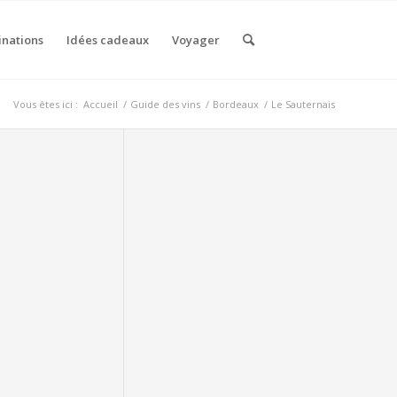
inations
Idées cadeaux
Voyager
Vous êtes ici :
Accueil
/
Guide des vins
/
Bordeaux
/
Le Sauternais