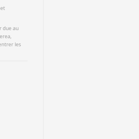
s
et
r due au
erea,
ntrer les